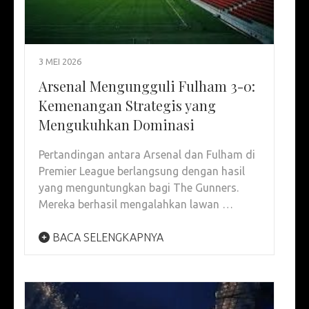
3 MEI 2026
Arsenal Mengungguli Fulham 3-0:
Kemenangan Strategis yang
Mengukuhkan Dominasi
Pertandingan antara Arsenal dan Fulham di
Premier League berlangsung dengan hasil
yang menguntungkan bagi The Gunners.
Mereka berhasil mengalahkan lawan …
BACA SELENGKAPNYA