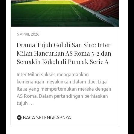
6 APRIL 2026
Drama Tujuh Gol di San Siro: Inter
Milan Hancurkan AS Roma 5-2 dan
Semakin Kokoh di Puncak Serie A
Inter Milan sukses mengamankan
kemenangan meyakinkan dalam duel Liga
Italia yang mempertemukan mereka dengan
AS Roma. Dalam pertandingan berhiaskan
tujuh …
BACA SELENGKAPNYA