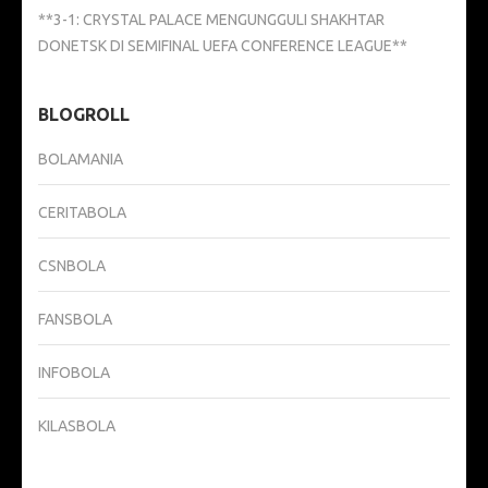
**3-1: CRYSTAL PALACE MENGUNGGULI SHAKHTAR
DONETSK DI SEMIFINAL UEFA CONFERENCE LEAGUE**
BLOGROLL
BOLAMANIA
CERITABOLA
CSNBOLA
FANSBOLA
INFOBOLA
KILASBOLA