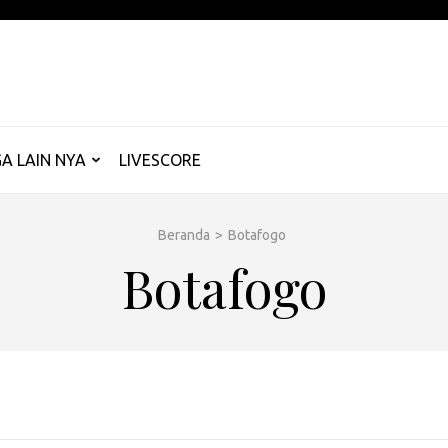
GA LAIN NYA
LIVESCORE
Beranda
>
Botafogo
Botafogo