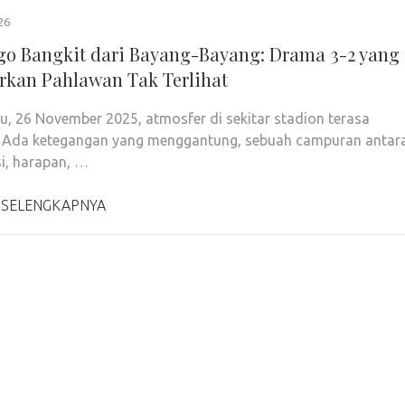
26
go Bangkit dari Bayang-Bayang: Drama 3-2 yang
rkan Pahlawan Tak Terlihat
u, 26 November 2025, atmosfer di sekitar stadion terasa
. Ada ketegangan yang menggantung, sebuah campuran antar
si, harapan, …
 SELENGKAPNYA