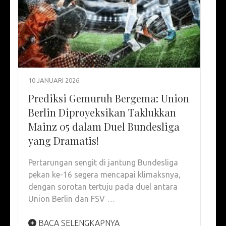
10 JANUARI 2026
Prediksi Gemuruh Bergema: Union
Berlin Diproyeksikan Taklukkan
Mainz 05 dalam Duel Bundesliga
yang Dramatis!
Pertarungan sengit di jantung Bundesliga
pekan ke-16 segera mencapai klimaksnya,
dengan sorotan tertuju pada duel antara
Union Berlin dan FSV …
BACA SELENGKAPNYA