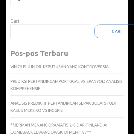
Cari
CARI
Pos-pos Terbaru
VINICIUS JUNIOR: KEPUTUSAN YANG KONTROVERSIAL
PREDIKSI PERTANDINGAN PORTUGAL VS SPANYOL: ANALISIS
KOMPREHENSIF
ANALISIS PREDIKTIF PERTANDINGAN SEPAK BOLA: STUDI
KASUS MEKSIKO VS INGGRIS
**JERMAN MENANG DRAMATIS 2-0 DARI FINLANDIA:
COMEBACK LEWANDOWSKI DI MENIT 87**