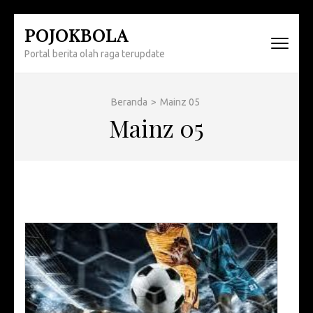
Lompat
POJOKBOLA
ke
Portal berita olah raga terupdate
konten
(Tekan
Enter)
Beranda
>
Mainz 05
Mainz 05