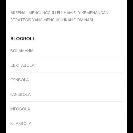
ARSENAL MENGUNGGULI FULHAM 3-0: KEMENANGAN
STRATEGIS YANG MENGUKUHKAN DOMINASI
BLOGROLL
BOLAMANIA
CERITABOLA
CSNBOLA
FANSBOLA
INFOBOLA
KILASBOLA