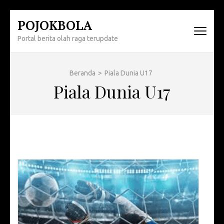
Lompat
POJOKBOLA
ke
Portal berita olah raga terupdate
konten
(Tekan
Enter)
Beranda
>
Piala Dunia U17
Piala Dunia U17