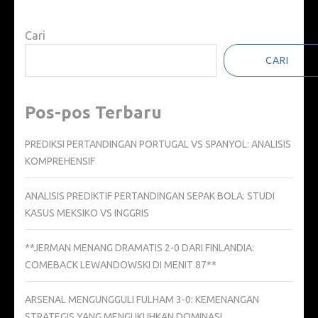
Cari
CARI
Pos-pos Terbaru
PREDIKSI PERTANDINGAN PORTUGAL VS SPANYOL: ANALISIS
KOMPREHENSIF
ANALISIS PREDIKTIF PERTANDINGAN SEPAK BOLA: STUDI
KASUS MEKSIKO VS INGGRIS
**JERMAN MENANG DRAMATIS 2-0 DARI FINLANDIA:
COMEBACK LEWANDOWSKI DI MENIT 87**
ARSENAL MENGUNGGULI FULHAM 3-0: KEMENANGAN
STRATEGIS YANG MENGUKUHKAN DOMINASI