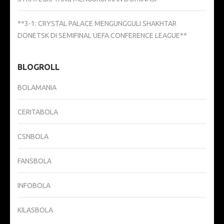
**3-1: CRYSTAL PALACE MENGUNGGULI SHAKHTAR
DONETSK DI SEMIFINAL UEFA CONFERENCE LEAGUE**
BLOGROLL
BOLAMANIA
CERITABOLA
CSNBOLA
FANSBOLA
INFOBOLA
KILASBOLA