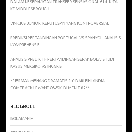
DALAM KESEPAKATAN TRANSFER SENSASIONAL £14 JUTA
KE MIDDLESBROUGH
VINICIUS JUNIOR: KEPUTUSAN YANG KONTROVERSIAL
PREDIKSI PERTANDINGAN PORTUGAL VS SPANYOL: ANALISIS
KOMPREHENSIF
ANALISIS PREDIKTIF PERTANDINGAN SEPAK BOLA: STUDI
KASUS MEKSIKO VS INGGRIS
**JERMAN MENANG DRAMATIS 2-0 DARI FINLANDIA:
COMEBACK LEWANDOWSKI DI MENIT 87**
BLOGROLL
BOLAMANIA