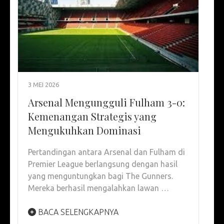
3 MEI 2026
Arsenal Mengungguli Fulham 3-0:
Kemenangan Strategis yang
Mengukuhkan Dominasi
Pertandingan antara Arsenal dan Fulham di
Premier League berlangsung dengan hasil
yang menguntungkan bagi The Gunners.
Mereka berhasil mengalahkan lawan …
BACA SELENGKAPNYA